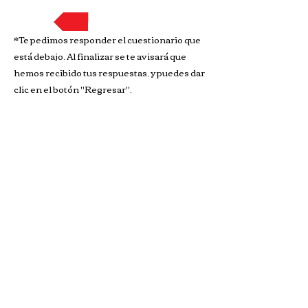
Regresar
*Te pedimos responder el cuestionario que
está debajo. Al finalizar se te avisará que
hemos recibido tus respuestas, y puedes dar
clic en el botón "Regresar".