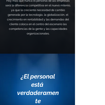
Hoy más que nunca el personal de las empresas
será la diferencia competitiva en el nuevo milenio,
ya que la creciente necesidad de cambio
generada por la tecnología, la globalización, el
crecimiento en rentabilidad y las demandas del
cliente coloca en el centro del escenario las
competencias de la gente y las capacidades
organizacionales.
¿El personal
está
verdaderamen
te