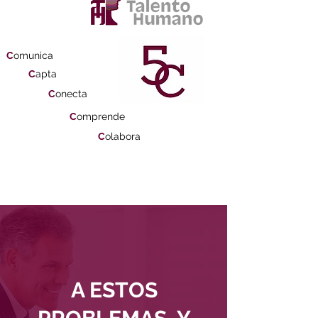
C
omunica
C
apta
C
onecta
C
omprende
C
olabora
A ESTOS