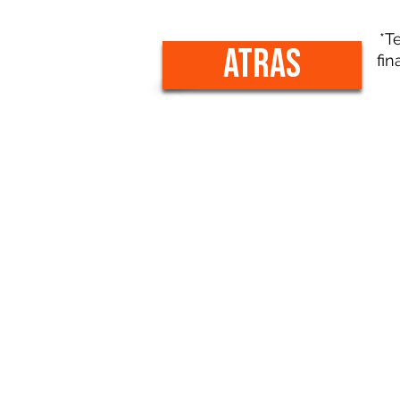
*T
atras
fin