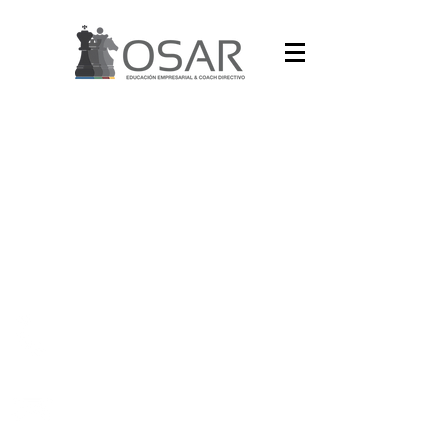
Llámanos
(81) 83-47-3267
Contacto
servicios@osarweb.com