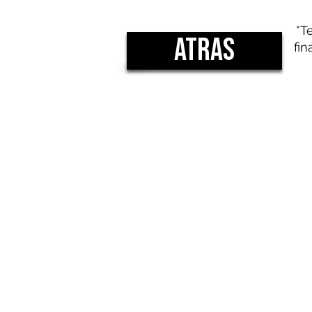
*T
atras
fin