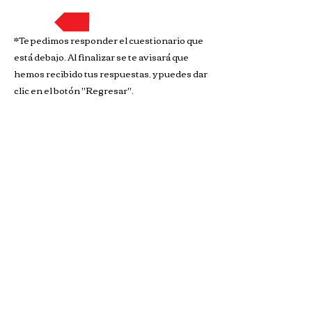
Regresar
*Te pedimos responder el cuestionario que
está debajo. Al finalizar se te avisará que
hemos recibido tus respuestas, y puedes dar
clic en el botón "Regresar".