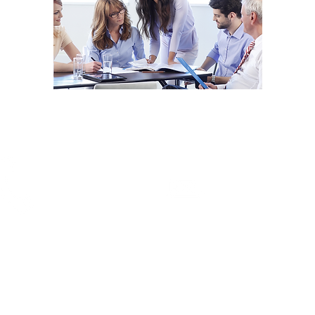
Llámanos
Contacto
(81) 83-47-3267
servicios@osarweb.com