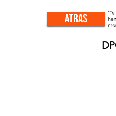
*Te
atras
hem
men
DP