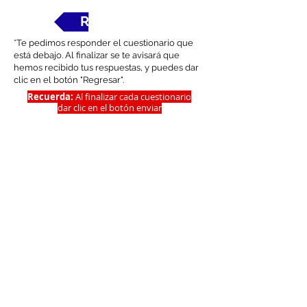
Regresar
*Te pedimos responder el cuestionario que
está debajo. Al finalizar se te avisará que
hemos recibido tus respuestas, y puedes dar
clic en el botón "Regresar".
Recuerda:
Al finalizar cada cuestionario
dar clic en el botón
enviar