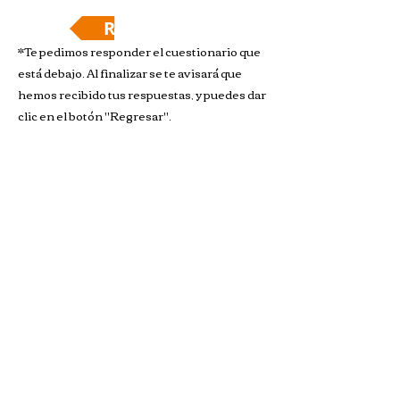
Regresar
*Te pedimos responder el cuestionario que
está debajo. Al finalizar se te avisará que
hemos recibido tus respuestas, y puedes dar
clic en el botón "Regresar".